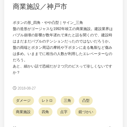
商業施設／神戸市
ボタンの形_四角・やや凸型｜サイン_三角
盤の造形がゴージャスな1992年竣工の商業施設。建設業界は
バブル崩壊の影響が数年遅れで来たと話を聞くので、建設時
はまだまだバブルのテンションだったのではないだろうか。
盤の両端とボタン周辺の摩耗や下ボタンに走る亀裂など傷み
は多め。いままでに相当の人数が利用したエレベーターなの
だろう。
あと、細かい話で恐縮だが２つ穴のビスって珍しくないです
か？
2018-08-27
ダメージ
レトロ
三角
凸型
商業施設
四角
点字
鏡づかい