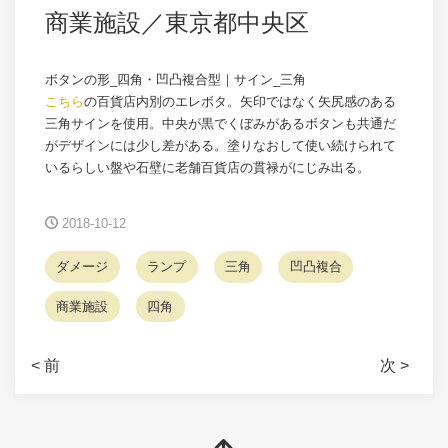
商業施設／東京都中央区
ボタンの形_四角・凹凸複合型｜サイン_三角
こちら
の百貨店内別のエレボタ。矢印ではなく矢尻感のある
三角サインを使用。中央が黒でくぼみがあるボタンも共通だ
がデザインには少し差がある。塗りなおして使い続けられて
いるらしい盤や石壁に老舗百貨店の貫禄がにじみ出る。
2018-10-12
ダメージ
ランプ
三角
凹凸複合
商業施設
四角
< 前
次 >