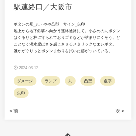
駅連絡口／大阪市
ボタンの形_丸・やや凸型｜サイン_矢印
地上から地下鉄駅へ向かう連絡通路にて。小さめの丸ボタン
はぐるりと枠に守られておりゴミなどが詰まりにくそう。ど
ことなく潜水艦ぽさを感じさせるメタリックなエレボタ。
誰かがぐりっとボタンまわりを拭いた跡がついている。
2024-03-12
ダメージ
ランプ
丸
凸型
点字
矢印
< 前
次 >