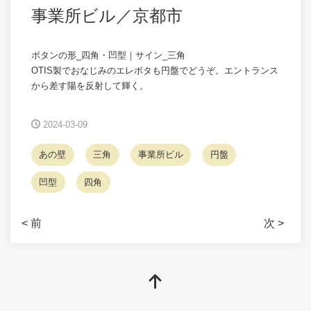
事業所ビル／京都市
ボタンの形_四角・凹型｜サイン_三角
OTIS製でおなじみのエレボタも円盤でどうぞ。エントランス
から差す陽を反射して輝く。
2024-03-09
あの壁
三角
事業所ビル
円盤
凹型
四角
< 前
次 >