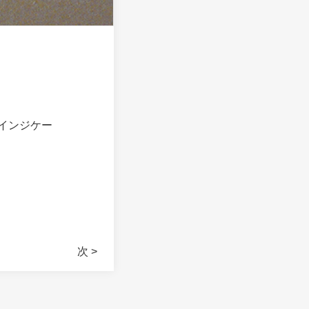
インジケー
次 >