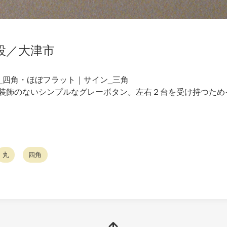
設／大津市
_四角・ほぼフラット｜サイン_三角
装飾のないシンプルなグレーボタン。左右２台を受け持つため
丸
四角