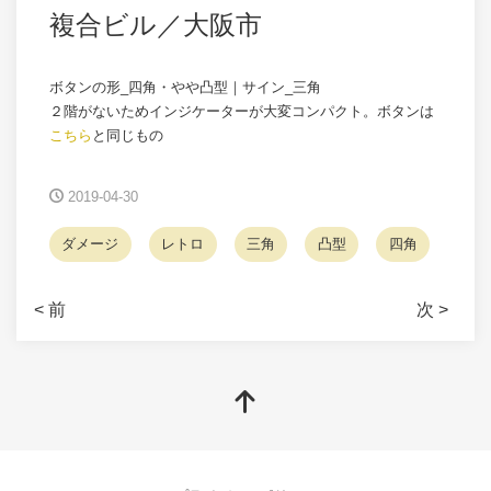
複合ビル／大阪市
ボタンの形_四角・やや凸型｜サイン_三角
２階がないためインジケーターが大変コンパクト。ボタンは
こちら
と同じもの
2019-04-30
ダメージ
レトロ
三角
凸型
四角
< 前
次 >