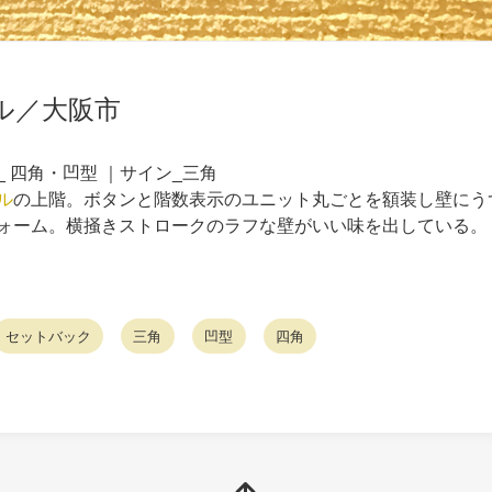
ル／大阪市
_ 四角・凹型 ｜サイン_三角
ル
の上階。ボタンと階数表示のユニット丸ごとを額装し壁にう
ォーム。横掻きストロークのラフな壁がいい味を出している。
セットバック
三角
凹型
四角