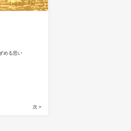
ずめる思い
次 >