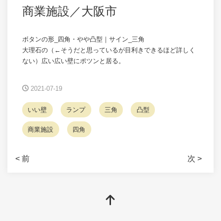
商業施設／大阪市
ボタンの形_四角・やや凸型｜サイン_三角
大理石の（←そうだと思っているが目利きできるほど詳しく
ない）広い広い壁にポツンと居る。
2021-07-19
いい壁
ランプ
三角
凸型
商業施設
四角
< 前
次 >