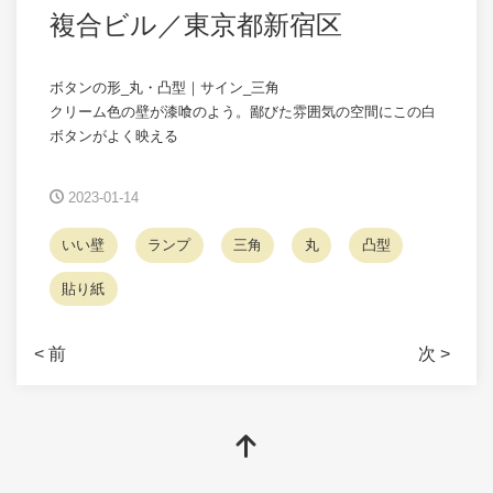
複合ビル／東京都新宿区
ボタンの形_丸・凸型｜サイン_三角
クリーム色の壁が漆喰のよう。鄙びた雰囲気の空間にこの白
ボタンがよく映える
2023-01-14
いい壁
ランプ
三角
丸
凸型
貼り紙
< 前
次 >