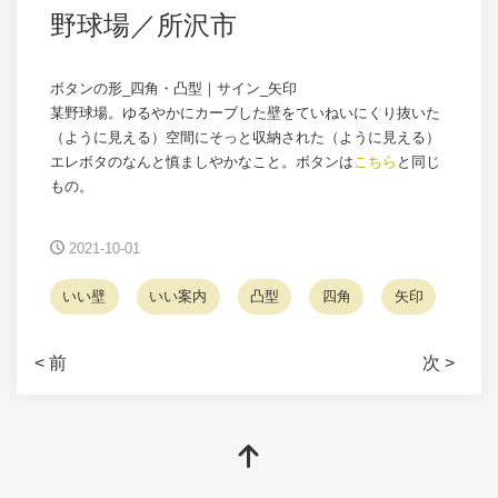
野球場／所沢市
ボタンの形_四角・凸型｜サイン_矢印
某野球場。ゆるやかにカーブした壁をていねいにくり抜いた
（ように見える）空間にそっと収納された（ように見える）
エレボタのなんと慎ましやかなこと。ボタンは
こちら
と同じ
もの。
2021-10-01
いい壁
いい案内
凸型
四角
矢印
< 前
次 >