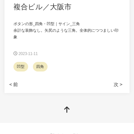
複合ビル／大阪市
ボタンの形_四角・凹型｜サイン_三角
余計な装飾なし。矢尻のような三角。全体的につつましい印
象
2023-11-11
凹型
四角
< 前
次 >