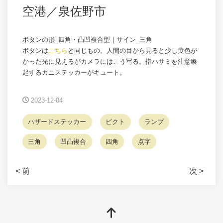
空港／泉佐野市
ボタンの形_四角・凸凹複合型｜サイン_三角
ボタンは
こちら
と同じもの。人間の目から見ると少し黄色が
かった光に見えるがカメラにはこう写る。指ハサミを注意喚
起するカニステッカーがキュート。
2023-12-04
ハザードステッカー
ピクト
ランプ
三角
凹凸複合
四角
点字
< 前
次 >