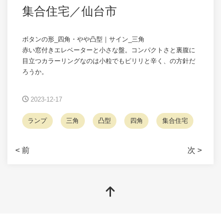
集合住宅／仙台市
ボタンの形_四角・やや凸型｜サイン_三角
赤い窓付きエレベーターと小さな盤。コンパクトさと裏腹に
目立つカラーリングなのは小粒でもピリリと辛く、の方針だ
ろうか。
2023-12-17
ランプ
三角
凸型
四角
集合住宅
< 前
次 >