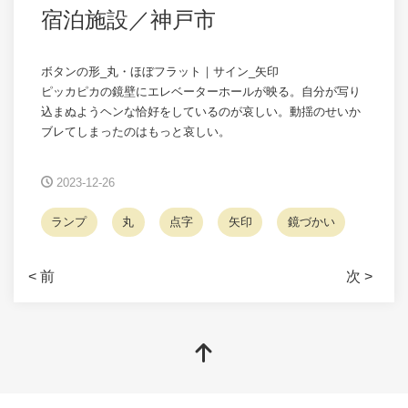
宿泊施設／神戸市
ボタンの形_丸・ほぼフラット｜サイン_矢印
ピッカピカの鏡壁にエレベーターホールが映る。自分が写り
込まぬようヘンな恰好をしているのが哀しい。動揺のせいか
ブレてしまったのはもっと哀しい。
2023-12-26
ランプ
丸
点字
矢印
鏡づかい
< 前
次 >