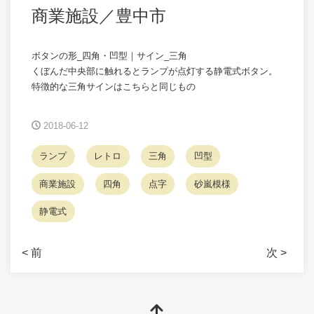
商業施設／豊中市
ボタンの形_四角・凹型｜サイン_三角
くぼんだ中央部に触れるとランプが点灯する静電式ボタン。
特徴的な三角サインはこちらと同じもの
2018-06-12
ランプ
レトロ
三角
凹型
商業施設
四角
点字
砂嵐模様
静電式
< 前
次 >