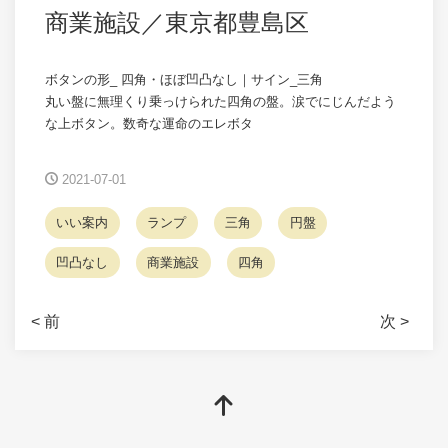
商業施設／東京都豊島区
ボタンの形_ 四角・ほぼ凹凸なし｜サイン_三角
丸い盤に無理くり乗っけられた四角の盤。涙でにじんだよう
な上ボタン。数奇な運命のエレボタ
2021-07-01
いい案内
ランプ
三角
円盤
凹凸なし
商業施設
四角
< 前
次 >