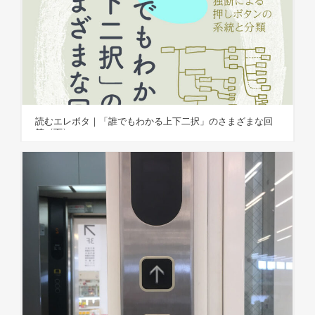
読むエレボタ｜「誰でもわかる上下二択」のさまざまな回
答〈下〉