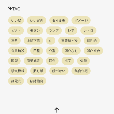
TAG
いい壁
いい案内
タイル壁
ダメージ
ピクト
モダン
ランプ
レア
レトロ
三角
上緑下赤
丸
事業所ビル
個性的
公共施設
円盤
凸型
凹凸なし
凹凸複合
凹型
商業施設
四角
点字
矢印
砂嵐模様
貼り紙
鏡づかい
集合住宅
静電式
額縁指向