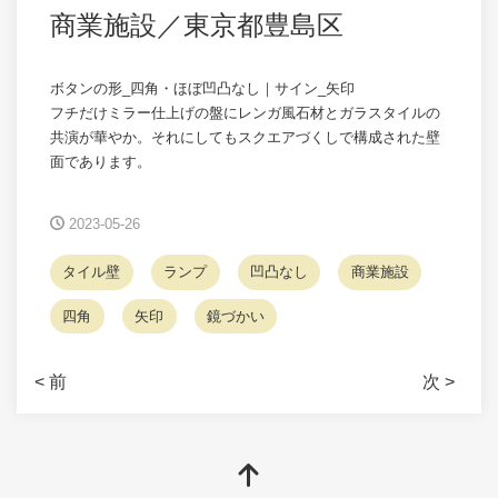
商業施設／東京都豊島区
ボタンの形_四角・ほぼ凹凸なし｜サイン_矢印
フチだけミラー仕上げの盤にレンガ風石材とガラスタイルの
共演が華やか。それにしてもスクエアづくしで構成された壁
面であります。
2023-05-26
タイル壁
ランプ
凹凸なし
商業施設
四角
矢印
鏡づかい
< 前
次 >