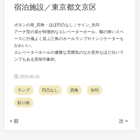
宿泊施設／東京都文京区
ボタンの形_四角・ほぼ凹凸なし｜サイン_矢印
アーチ型の扉が特徴的なエレベーターホール。幅の狭いスペ
ースに行儀よく並ぶ三角のホールランプやインジケーターも
かわいい。
エレベーターホールの優雅な雰囲気のなか意外なほど白いラ
ンプもある意味印象的。
2023-06-16
ランプ
凹凸なし
四角
矢印
貼り紙
< 前
次 >