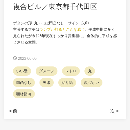
複合ビル／東京都千代田区
ボタンの形_丸・ほぼ凹凸なし｜サイン_矢印
主張するフチは
ランプが灯るとこんな感じ
。平成中期に多く
見られたが令和5年現在すっかり貴重種に。全体的に平成を感
じさせる空間。
2023-06-05
いい壁
ダメージ
レトロ
丸
凹凸なし
矢印
貼り紙
鏡づかい
額縁指向
< 前
次 >