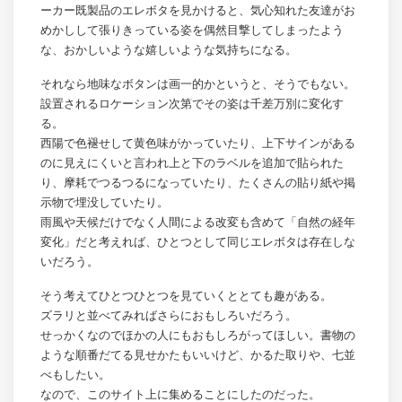
ーカー既製品のエレボタを見かけると、気心知れた友達がお
めかしして張りきっている姿を偶然目撃してしまったよう
な、おかしいような嬉しいような気持ちになる。
それなら地味なボタンは画一的かというと、そうでもない。
設置されるロケーション次第でその姿は千差万別に変化す
る。
西陽で色褪せして黄色味がかっていたり、上下サインがある
のに見えにくいと言われ上と下のラベルを追加で貼られた
り、摩耗でつるつるになっていたり、たくさんの貼り紙や掲
示物で埋没していたり。
雨風や天候だけでなく人間による改変も含めて「自然の経年
変化」だと考えれば、ひとつとして同じエレボタは存在しな
いだろう。
そう考えてひとつひとつを見ていくととても趣がある。
ズラリと並べてみればさらにおもしろいだろう。
せっかくなのでほかの人にもおもしろがってほしい。書物の
ような順番だてる見せかたもいいけど、かるた取りや、七並
べもしたい。
なので、このサイト上に集めることにしたのだった。