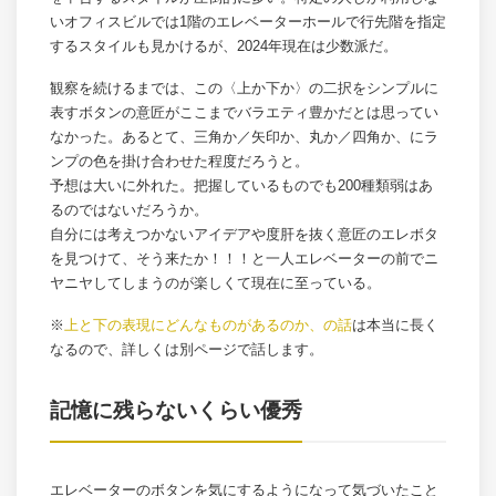
いオフィスビルでは1階のエレベーターホールで行先階を指定
するスタイルも見かけるが、2024年現在は少数派だ。
観察を続けるまでは、この〈上か下か〉の二択をシンプルに
表すボタンの意匠がここまでバラエティ豊かだとは思ってい
なかった。あるとて、三角か／矢印か、丸か／四角か、にラ
ンプの色を掛け合わせた程度だろうと。
予想は大いに外れた。把握しているものでも200種類弱はあ
るのではないだろうか。
自分には考えつかないアイデアや度肝を抜く意匠のエレボタ
を見つけて、そう来たか！！！と一人エレベーターの前でニ
ヤニヤしてしまうのが楽しくて現在に至っている。
※
上と下の表現にどんなものがあるのか、の話
は本当に長く
なるので、詳しくは別ページで話します。
記憶に残らないくらい優秀
エレベーターのボタンを気にするようになって気づいたこと