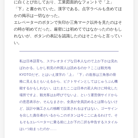
に白くとび出しており、工業図面的なフォントで「上」
「下」と書かれていた。漢字である。点字ラベルも含めてほ
かの掲示は一切なかった。
エレベーターのボタンで矢印か三角マーク以外を見たのはそ
の時が初めてだった。厳密には初めてではなかったのかもし
れないが、ボタンの表記を認識したのはそこからと言ってい
い。
私は日本語育ち、ステレオタイプな日本人なので上か下かは見れ
ばわかる。しかし初見の外国人は読めるのか？ここは観光地
KYOTOだぞ。とはいえ漢字の「上」「下」の造形は三角形の骨
格に見えるともいえるから、ピクトサインとしてはじゅうぶん機
能するかもしれない。はたまたここは日本の若人向けに特化した
場所ですよ、観光客はお呼びでないよ、という運営側サイドから
の意思表示か。そんなまさか。全員が全員読めるとは限らないけ
ど、設計や施工さんの独断で設置されるはずはない。ゴーサイン
を出した責任者がいるからこのボタンは今ここにあるわけで。そ
もそもエレベーターに乗る前に上か下の二択を申告するスタイル
はいつ始まったのか……