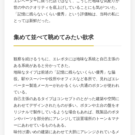
エレベーターに限った話ではなく、こうした地味な気配りが
世の中のクオリティを底上げしていることにも気がついた。
「記憶に残らないくらい優秀」という評価軸は、当時の私に
とっては新鮮だった。
集めて並べて眺めてみたい欲求
観察を続けるうちに、エレボタには地味な系統と自己主張の
ある系統があると分かってきた。
地味なタイプは前述の「記憶に残らないくらい優秀」な脇
役。駅やスーパーや役所やオフィスなど各所で、見ればエレ
ベーター製造メーカーがわかるくらい共通のボタンが使われ
ている。
自己主張のあるタイプはコンセプトのとがった建築や空間に
あわせてデザインされたものが多い。ボタンや土台の盤をオ
リジナルで製作しているような場合もあれば、既製品のボタ
ンやパーツを部分的にアレンジして設置場所のトーン＆マナ
ーにあわせているものもある。
味付け濃いめの建築にあわせて大胆にアレンジされているメ