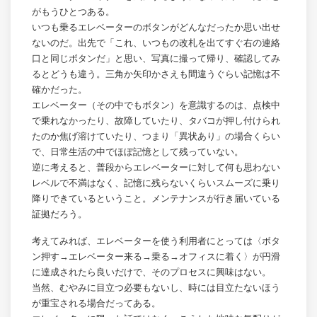
がもうひとつある。
いつも乗るエレベーターのボタンがどんなだったか思い出せ
ないのだ。出先で「これ、いつもの改札を出てすぐ右の連絡
口と同じボタンだ」と思い、写真に撮って帰り、確認してみ
るとどうも違う。三角か矢印かさえも間違うぐらい記憶は不
確かだった。
エレベーター（その中でもボタン）を意識するのは、点検中
で乗れなかったり、故障していたり、タバコが押し付けられ
たのか焦げ溶けていたり、つまり「異状あり」の場合くらい
で、日常生活の中でほぼ記憶として残っていない。
逆に考えると、普段からエレベーターに対して何も思わない
レベルで不満はなく、記憶に残らないくらいスムーズに乗り
降りできているということ。メンテナンスが行き届いている
証拠だろう。
考えてみれば、エレベーターを使う利用者にとっては〈ボタ
ン押す→エレベーター来る→乗る→オフィスに着く〉が円滑
に達成されたら良いだけで、そのプロセスに興味はない。
当然、むやみに目立つ必要もないし、時には目立たないほう
が重宝される場合だってある。