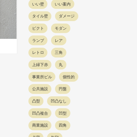
いい壁
いい案内
タイル壁
ダメージ
ピクト
モダン
ランプ
レア
レトロ
三角
上緑下赤
丸
事業所ビル
個性的
公共施設
円盤
凸型
凹凸なし
凹凸複合
凹型
商業施設
四角