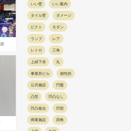
いい壁
いい案内
タイル壁
ダメージ
ピクト
モダン
ランプ
レア
島区
レトロ
三角
上緑下赤
丸
事業所ビル
個性的
公共施設
円盤
凸型
凹凸なし
凹凸複合
凹型
商業施設
四角
市