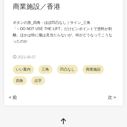
商業施設／香港
ボタンの形_四角・ほぼ凹凸なし｜サイン_三角
「～DO NOT USE THE LIFT」だけピンポイントで塗料が剥
離。ほかは特に傷は見当たらないが、何がどうなってこうな
ったのか
2021-06-07
いい案内
三角
凹凸なし
商業施設
四角
点字
< 前
次 >