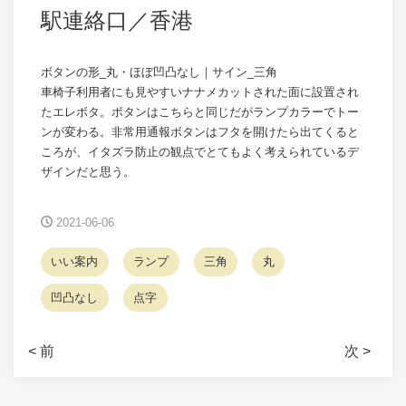
駅連絡口／香港
ボタンの形_丸・ほぼ凹凸なし｜サイン_三角
車椅子利用者にも見やすいナナメカットされた面に設置され
たエレボタ。ボタンはこちらと同じだがランプカラーでトー
ンが変わる。非常用通報ボタンはフタを開けたら出てくると
ころが、イタズラ防止の観点でとてもよく考えられているデ
ザインだと思う。
2021-06-06
いい案内
ランプ
三角
丸
凹凸なし
点字
< 前
次 >