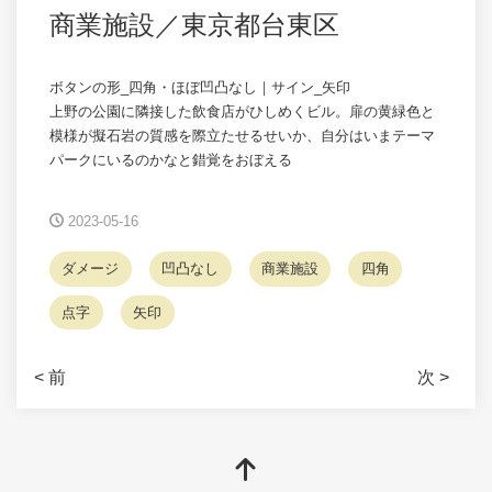
商業施設／東京都台東区
ボタンの形_四角・ほぼ凹凸なし｜サイン_矢印
上野の公園に隣接した飲食店がひしめくビル。扉の黄緑色と
模様が擬石岩の質感を際立たせるせいか、自分はいまテーマ
パークにいるのかなと錯覚をおぼえる
2023-05-16
ダメージ
凹凸なし
商業施設
四角
点字
矢印
< 前
次 >