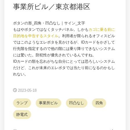
事業所ビル／東京都港区
ボタンの形_四角・凹凸なし｜サイン_文字
もはやボタンではなくタッチパネル。しかも
カゴに乗る前に
目的地を申告するスタイル
。利用者が限られるオフィスビル
ではこのようなエレボタを見かけるが、IDカードをかざして
行先階を指定するので他の階には乗り降りできないシステム
には驚いた。防犯性が優先されているんですね。
IDカードの類を忘れがちな自分にとっては恐ろしいシステム
だけど、これが未来のエレボタでは当たり前になるのかもし
れない。
2023-05-18
ランプ
事業所ビル
凹凸なし
四角
静電式